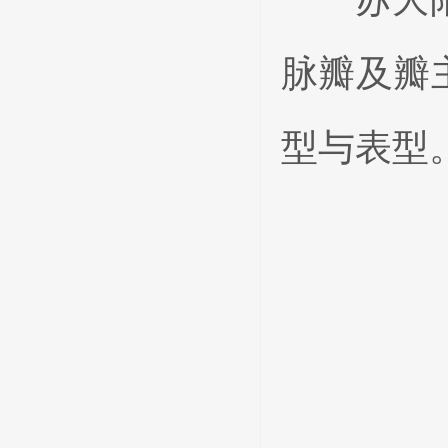
脉瓣及瓣
型与表型