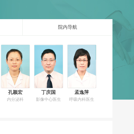
院内导航
孔颖宏
丁庆国
孟逸萍
内分泌科
影像中心医生
呼吸内科医生